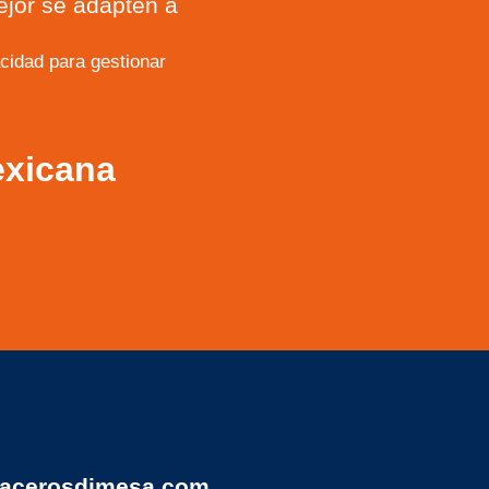
ejor se adapten a
idad para gestionar
exicana
acerosdimesa.com