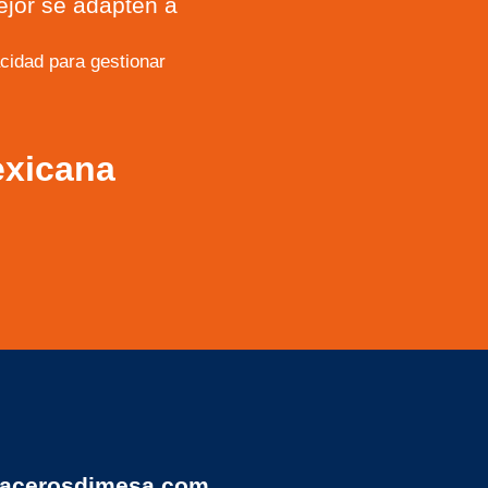
ejor se adapten a
idad para gestionar
exicana
acerosdimesa.com