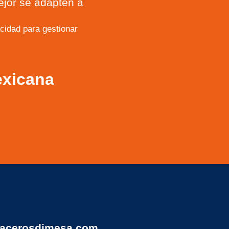
ejor se adapten a
idad para gestionar
exicana
acerosdimesa.com